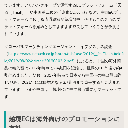
ています。アリババグループが運営するECプラットフォーム「天
猫（Tmall）」や中国第二位の「京東(JD.com)」など、中国ECプラ
ットフォームにおける流通総額が急増加中。今後もこの２つのプ
ラットフォームを始めとしてますます成長していくことが予測さ
れています。
グローバルマーケティングエージェント「イプソス」の調査
（
https://www.ncbank.co.jp/noren/oshirase/2019/__icsFiles/afieldfi
le/2019/08/02/osirase20190802-2.pdf
）によると、中国の海外商
品の輸入額は2017年時点で7.4兆円を記録し、世界のEC市場で約4
割占めました。なお、2017年時点で日本から中国への輸出額は約
1.3兆円。2021年には倍増となる2.7兆円まで成長すると見込まれ
ています。いまや中国は、越境ECの中で最も重要なマーケットで
す。
越境ECは海外向けのプロモーションに