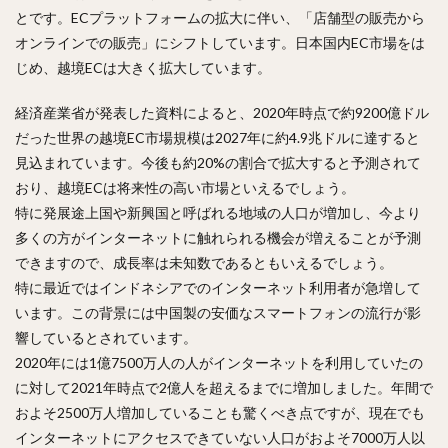
とです。ECプラットフォームの拡大に伴い、「店舗型の販売から
オンラインでの販売」にシフトしています。日本国内EC市場をは
じめ、越境ECは大きく拡大しています。
経済産業省が発表した資料によると、2020年時点で約9200億ドル
だった世界の越境EC市場規模は2027年に約4.9兆ドルに達すると
見込まれています。今後も約20%の割合で拡大すると予測されて
おり、越境ECは将来性の高い市場といえるでしょう。
特に発展途上国や新興国と呼ばれる地域の人口が増加し、今より
多くの方がインターネットに触れられる機会が増えることが予測
できますので、成長率は未知数であるともいえるでしょう。
特に最近ではインドネシアでのインターネット利用者が急増して
います。この背景には中国製の安価なスマートフォンの流行が影
響しているとされています。
2020年には1億7500万人の人がインターネットを利用していたの
に対して2021年時点で2億人を超えるまでに増加しました。年間で
およそ2500万人増加していることも驚くべき点ですが、現在でも
インターネットにアクセスできていない人口がおよそ7000万人以