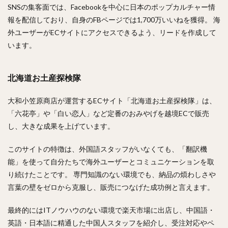
SNSの集客面では、Facebookを中心に日本のポップカルチャー情
報を配信しており、自身のFBページでは1,700万いいねを獲得。 海
外ユーザーがECサイトにアクセスできるよう、リードを作成して
います。
北海道お土産探検隊
大和小笠原商店が運営するECサイト「北海道お土産探検隊」は、
「六花亭」や「白い恋人」など定番のおみやげを越境ECで販売
し、大きな成果を上げています。
このサイトの特徴は、外国語スタッフがいなくても、「翻訳機
能」を使って自分たちで海外ユーザーとコミュニケーションを取
り続けたことです。 専門知識のない環境でも、納品の煩わしさや
言葉の壁をゼロから克服し、販売につなげた成功例と言えます。
最終的にはITノウハウのない環境で楽天市場に出店し、中国語・
英語・日本語に精通した中国人スタッフを紹介し、受注対応やペ