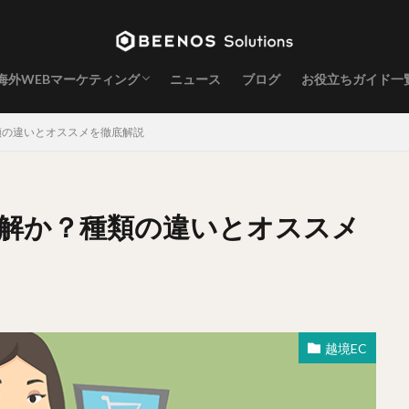
海外WEBマーケティング
ニュース
ブログ
お役立ちガイド一
海外SEO
海外インフルエンサー
類の違いとオススメを徹底解説
正解か？種類の違いとオススメ
越境EC