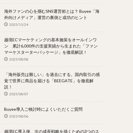
海外ファンの心を掴むSNS運営術とは？ Buyee「海
外向けメディア」運営の裏側と成功のヒント
2025/11/24
越境ECマーケティングの基本施策をオールインワ
ン 累計6,000件の支援実績から生まれた「ファン
マーケスターターパッケージ」を徹底解説！
2025/08/08
「海外販売は難しい」を過去にする。国内取引の感
覚で世界に商品を届ける「BEEGATE」を徹底解
説！
2025/08/07
Buyee導入ご検討時によくいただくご質問
2025/08/06
越境EC導入後、次の成長戦略を描くための3つのス