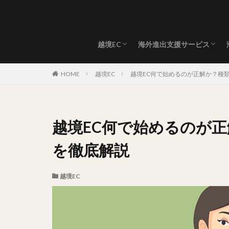
越境EC
海外進出支援サービス
海外発送 / 国際配送
海外出店/代理購入
HOME
越境EC
越境EC何で始めるのが正解か？種
越境EC何で始めるのが
を徹底解説
越境EC