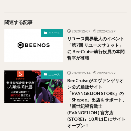
関連する記事
2020/12/07
2022/05/27
ニュース
リユース業界最大のイベント
「第7回 リユースサミット」
に BeeCruise執行役員の本間
哲平が登壇
2020/12/14
2022/05/27
ニュース
BeeCruiseがエヴァンゲリオ
ン公式通販サイト
「EVANGELION STORE」の
「Shopee」出店をサポート、
『新世紀福音戰士
(EVANGELION ) 官方店
(STORE)』10月11日にサイト
オープン！