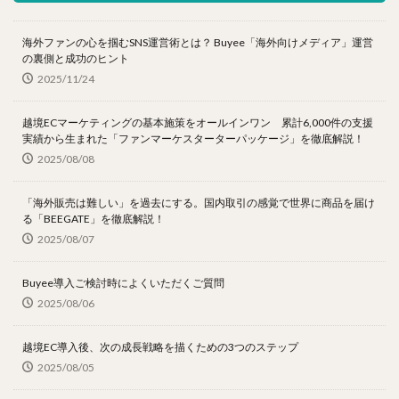
海外ファンの心を掴むSNS運営術とは？ Buyee「海外向けメディア」運営
の裏側と成功のヒント
2025/11/24
越境ECマーケティングの基本施策をオールインワン 累計6,000件の支援
実績から生まれた「ファンマーケスターターパッケージ」を徹底解説！
2025/08/08
「海外販売は難しい」を過去にする。国内取引の感覚で世界に商品を届け
る「BEEGATE」を徹底解説！
2025/08/07
Buyee導入ご検討時によくいただくご質問
2025/08/06
越境EC導入後、次の成長戦略を描くための3つのステップ
2025/08/05