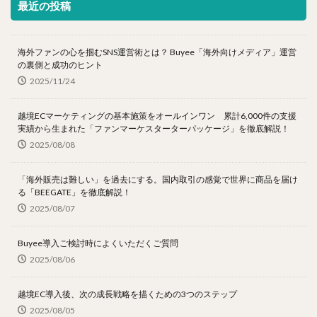
最近の投稿
海外ファンの心を掴むSNS運営術とは？ Buyee「海外向けメディア」運営
の裏側と成功のヒント
2025/11/24
越境ECマーケティングの基本施策をオールインワン 累計6,000件の支援
実績から生まれた「ファンマーケスターターパッケージ」を徹底解説！
2025/08/08
「海外販売は難しい」を過去にする。国内取引の感覚で世界に商品を届け
る「BEEGATE」を徹底解説！
2025/08/07
Buyee導入ご検討時によくいただくご質問
2025/08/06
越境EC導入後、次の成長戦略を描くための3つのステップ
2025/08/05