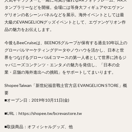
タンプラリーなどを開催。会場には等身大フィギュアやエヴァン
ゲリオンの名シーンパネルなどを展示。海外イベントとしては最
大級のEVANGELIONグッズイベントとして、エヴァンゲリオン作
品の魅力をお伝えします。
今後もBeeCruiseは、BEENOSグループが保有する過去10年以上の
グローバルマーケティングデータやノウハウを活かし、日本と世
界をつなげるグローバルEコマースの第一人者として世界に誇るジ
ャパニーズコンテンツ・エンタメの魅力を発信し、「日本の企
業・店舗の海外進出への挑戦」をサポートしてまいります。
ShopeeTaiwan「新世紀福音戰士官方店 EVANGELION STORE」概
要
■オープン日：2019年10月11日(金)
■URL：https://shopee.tw/bcrevastore.tw
■取扱商品：オフィシャルグッズ、他