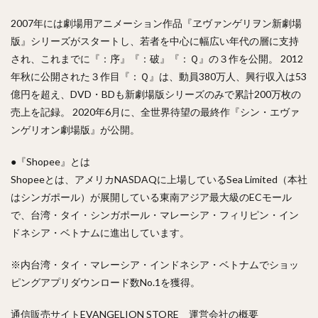
2007年には劇場用アニメーション作品『ヱヴァンゲリヲン新劇場
版』シリーズがスタートし、若者を中心に幅広い年代の層に支持
され、これまでに『：序』『：破』『：Ｑ』の３作を公開。 2012
年秋に公開された３作目『：Ｑ』は、動員380万人、興行収入は53
億円を超え、DVD・BDも新劇場版シリーズのみで累計200万枚の
売上を記録。 2020年6月に、全世界待望の最終作『シン・エヴァ
ンゲリオン劇場版』が公開。
●『Shopee』とは
Shopeeとは、アメリカNASDAQに上場しているSea Limited（本社
はシンガポール）が展開している東南アジア最大級のECモール
で、台湾・タイ・シンガポール・マレーシア・フィリピン・イン
ドネシア・ベトナムに進出しています。
※内台湾・タイ・マレーシア・インドネシア・ベトナムでショッ
ピングアプリダウンロード数No.1を獲得。
通信販売サイトEVANGELION STORE 運営会社の概要