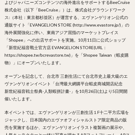
よびジャパニーズコンテンツの海外進出をサポートするBeeCruise
株式会社（以下「BeeCruise」）は、株式会社グラウンドワーク
ス:（本社：東京都杉並区）が運営する、エヴァンゲリオン公式の
通販サイト「EVANGELION STORE (http://www.evastore.jp/)」の
海外展開強化に伴い、東南アジア屈指のマーケットプレイス
「Shopee」への出店サポートを実施。10月11日に公式ショップ
「新世紀福音戰士官方店 EVANGELION STORE(URL：
https://shopee.tw/bcrevastore.tw)」を「Shopee Taiwan（蝦皮購
物）」にオープンいたします。
オープンを記念して、台北市 三創生活にて台北市史上最大級のエ
ヴァンゲリオンイベント「台灣最大網購平台蝦皮商城開店紀念
新世紀福音戦士祭典-人類蝦拼計畫-」を10月26日(土)より5日間開
催いたします。
本イベントでは、エヴァンゲリオンが三創生活１F十二平方広場を
ジャックし、日本国内のエヴァオフィシャルストア限定商品の販
売を実施するほか、エヴァンゲリオンイラスト複製画の展示や、
人気キャラクターと一緒に写真が撮れるARフォトフレーム、ARス