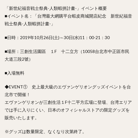
「新世紀福音戦士祭典-人類蝦拼計畫-」イベント概要
■イベント名：「台灣最大網購平台蝦皮商城開店紀念 新世紀福音
戦士祭典-人類蝦拼計畫-」
■日時：2019年10月26日(土)～30日(水)11：00-21：30
■場所：三創生活園區 １F 十二立方（10058台北市中正區市民
大道三段2號）
■入場無料
◆EVENT① 史上最大級のエヴァンゲリオングッズイベントを台
北市で開催！
エヴァンゲリオンが三創生活１F十二平方広場に登場、台湾エリア
では手に入りにくい、日本のオフィシャルストアの限定グッズを
販売いたします。
※グッズは数量限定、なくなり次第終了。