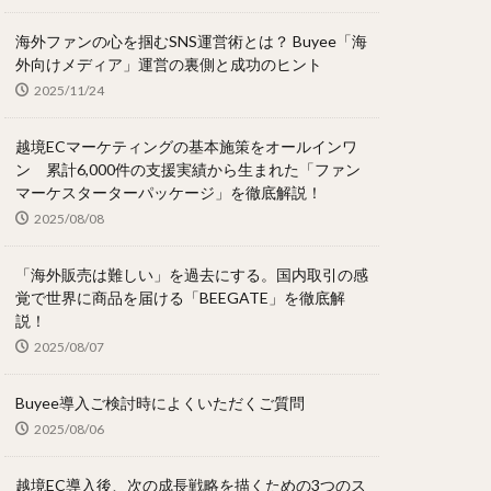
海外ファンの心を掴むSNS運営術とは？ Buyee「海
外向けメディア」運営の裏側と成功のヒント
2025/11/24
越境ECマーケティングの基本施策をオールインワ
ン 累計6,000件の支援実績から生まれた「ファン
マーケスターターパッケージ」を徹底解説！
2025/08/08
「海外販売は難しい」を過去にする。国内取引の感
覚で世界に商品を届ける「BEEGATE」を徹底解
説！
2025/08/07
Buyee導入ご検討時によくいただくご質問
2025/08/06
越境EC導入後、次の成長戦略を描くための3つのス