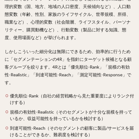
理的変数（国、地方、地域の人口密度、天候傾向など）、人口動
態変数（年齢、性別、家族のライフサイクル、世帯規模、所得、
職業など）、心理的変数（社会階層、ライフスタイル、パーソナ
リティー、購買動機など）、行動変数（製品に対する知識、態
度、使用場面など）が挙げられます。
しかしこういった細分化は無限にできるため、効率的に行うため
に「セグメンテーションの4R」を指針にターゲット候補となる顧
客グループを絞ります。4Rとは「優先順位-Rank」「規模の有効
性-Realistic」「到達可能性-Reach」「測定可能性-Response」で
す。
優先順位-Rank（自社の経営戦略から見た重要度によりランク付
けする）
規模の有効性-Realistic（そのセグメントが十分な規模を持って
いるか、収益可能性を持っているかを検討する）
到達可能性-Reach（そのセグメントの顧客に製品/サービスを届
けることができるか、難易度を検討する）