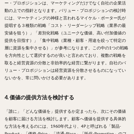
ー・プロポジションは、マーケティングだけでなく自社の企業活
動の上での指針となります。バリュー・プロポジションの検討時
には、マーケティングの神様と言われるマイケル・ポーター氏が
提唱する３種類の戦略「コスト・リーダーシップ戦略（業界の最
安値を狙う）」「差別化戦略（ユニークな価値、高い付加価値の
提供を目指す）」「集中戦略（業種・顧客・用途を絞って特定の
層に資源を集中させる）」が参考になります。この中の1つの戦略
を方向性として選択するのが良いと言われており、複数の戦略を
取ると経営資源の分散と非効率的な経営に繋がります。自社のバ
リュー・プロポジションは経営資源を分散させるものになってい
ないかを、常に問いかける必要があります。
4. 価値の提供方法を検討する
「誰に」「どんな価値を」提供するか定まったら、次にその価値
を顧客に届ける方法を検討します。顧客へ価値を提供する具体的
な方法を考えるのには、1960年代より、4Pと呼ばれる「製品-
Product」「価格-Price」「流通-Place」「販促-Promotion」のフ