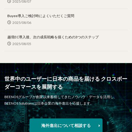
2025/08/07
Buyee導入ご検討時によくいただくご質問
2025/08/06
越境EC導入後、次の成長戦略を描くための3つのステップ
2025/08/05
世界中のユーザーに日本の商品を届ける クロスボー
ダーコマースを展開する
BEENOSグループが創業以来蓄積してきたノウハウ・データを活用し、
BEENOS Solutionsは日本企業の海外進出を応援します。
海外進出について相談する