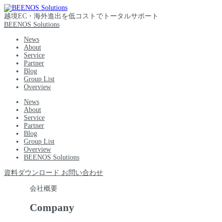
越境EC・海外進出を低コストでトータルサポート
BEENOS Solutions
News
About
Service
Partner
Blog
Group List
Overview
News
About
Service
Partner
Blog
Group List
Overview
BEENOS Solutions
資料ダウンロード
お問い合わせ
会社概要
Company