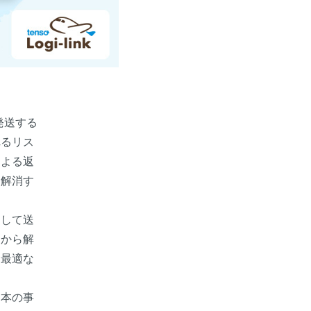
発送する
れるリス
による返
を解消す
して送
クから解
て最適な
日本の事