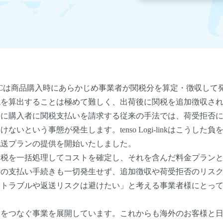
ECは商品購入時にあらかじめ事業者が関税分を算定・徴収して
税を算出することは極めて難しく、出荷後に関税を追加徴収さ
時に購入者に関税支払いを請求する従来の手法では、荷受拒否
という事態が発生します。tenso Logi-linkはこうした負
配送プランの提供を開始いたしました。
税を一括処理してコストを確定し、それを含んだ料金プランと
時の支払い手続きも一切発生せず、追加徴収や荷受拒否のリス
関トラブルや返送リスクは避けたい」と考える事業者様にとっ
世界をつなぐ事業を展開しています。これからも海外のお客様と