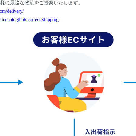
者様に最適な物流をご提案いたします。
com/delivery/
al.tensologilink.com/usShipping