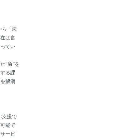
から「海
現在は食
行ってい
“負”を
対する課
負を解消
EC支援で
も可能で
。サービ