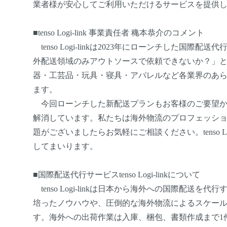
業者様が安心してご利用いただけるサービスを提供
■tenso Logi-link 事業責任者 穐本恭介のコメント
tenso Logi-linkは2023年にローンチした
外配送領域のみアウトソースで依頼できないか？」
器・工芸品・玩具・寝具・アパレルなど各業界のあ
ます。
今回ローンチした新配送プランもお客様のご要望から
解消しています。私たちは海外物流のプロフェッシ
題がございましたらお気軽にご相談ください。tenso 
してまいります。
■国際配送代行サービスtenso Logi-linkについて
tenso Logi-linkは日本から海外への国際配送を
培ったノウハウや、圧倒的な海外物流によるスケー
す。海外への出荷作業は入庫、梱包、書類作成まで1