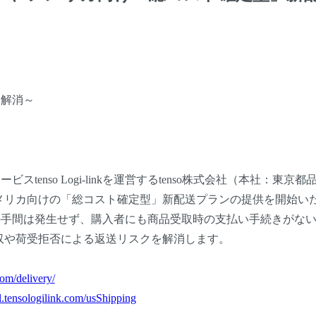
を解消～
enso Logi-linkを運営するtenso株式会社（本社：東京都
、アメリカ向けの「総コスト確定型」新配送プランの提供を開始い
の手間は発生せず、購入者にも商品受取時の支払い手続きがな
収や荷受拒否による返送リスクを解消します。
com/delivery/
al.tensologilink.com/usShipping